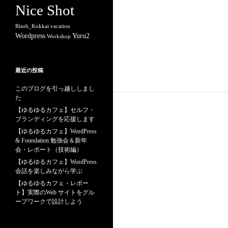
Nice Shot
Risoh_Kokkai
vacation
Wordpress
Yuru2
Workshop
最近の投稿
このブログを引っ越ししまし
た
【ゆるゆるカフェ】セルフ・
ブランディングを応援します
【ゆるゆるカフェ】WordPress
& Foundation 勉強会＆新年
会・レポート（技術編）
【ゆるゆるカフェ】WordPress
会話を楽しみながら学ぶ
【ゆるゆるカフェ・レポー
ト】実際のWeb サイトをグル
ープワークで設計しよう