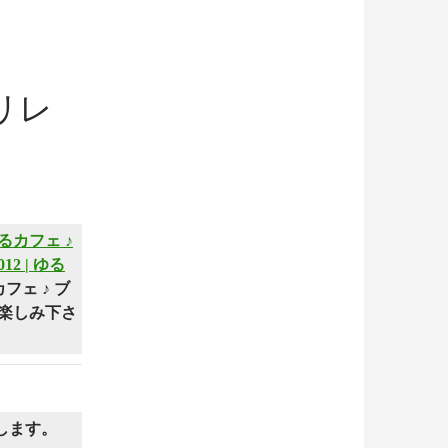
：
2リレ
るカフェ ♪
2 | ゆる
ェ ♪ ブ
楽しみ下さ
当します。