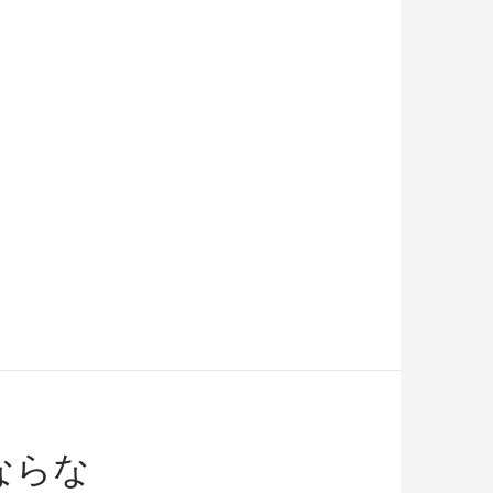
した
ならな