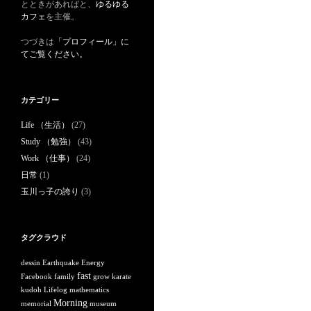
とときがあればと、
ゆるゆる
カフェ
を主催。
つづきは
「プロフィール」に
てご覧ください。
カテゴリー
Life （生活）
(27)
Study （勉強）
(43)
Work （仕事）
(24)
日常
(1)
玉川っ子の誇り
(3)
タグクラウド
dessin
Earthquake
Energy
fast
Facebook
family
grow
karate
kudoh
Lifelog
mathematics
Morning
memorial
museum