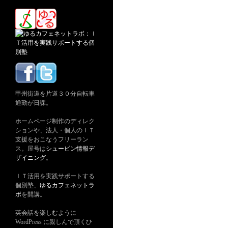
甲州街道を片道３０分自転車
通勤が日課。
ホームページ制作のディレク
ションや、法人・個人のＩＴ
支援をおこなうフリーラン
ス。屋号は
シュービン情報デ
ザイニング
。
ＩＴ活用を実践サポートする
個別塾、
ゆるカフェネットラ
ボ
を開講。
英会話を楽しむように
WordPress に親しんで頂くひ