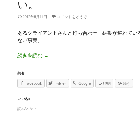
い。
2012年8月14日
コメントをどうぞ
あるクライアントさんと打ち合わせ。納期が遅れてい
ない事実。
続きを読む
本業をおろそかにしてはならない。
→
共有:
Facebook
Twitter
Google
印刷
続き
いいね:
読み込み中...