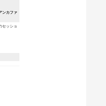
アンカファ
後のセッショ
o2012リレーブログ