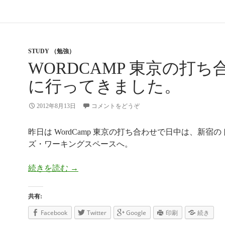
STUDY （勉強）
WORDCAMP 東京の打ち
に行ってきました。
2012年8月13日
コメントをどうぞ
昨日は WordCamp 東京の打ち合わせで日中は、新宿
ズ・ワーキングスペースへ。
続きを読む
WordCamp 東京の打ち合わせに行ってき
→
共有:
Facebook
Twitter
Google
印刷
続き