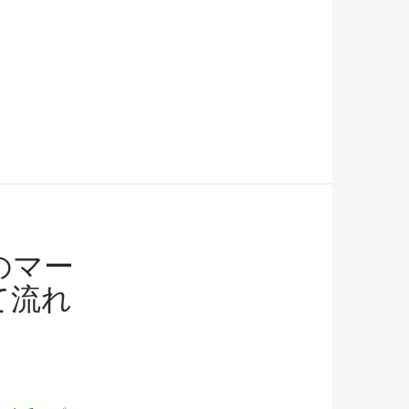
のマー
て流れ