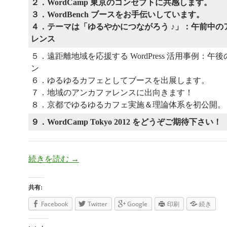
２．WordCamp 東京のコンセプトに共感します。
３．WordBench ブースをお手伝いしています。
４．テーマは「ゆるやかにつながろう ♪」：午前中の
レンス
５．遠距離地域を応援する WordPress 活用事例：午
ン
６．ゆるゆるカフェとしてブースを出展します。
７．地域のアンカファレンスに出向きます！
８．京都でゆるゆるカフェ実施＆理論体系を初公開。
９．WordCamp Tokyo 2012 をどうぞご期待下さい！
続きを読む
ゆるやかにつながろう ♪：WordCampToky
→
共有:
Facebook
Twitter
Google
印刷
続き