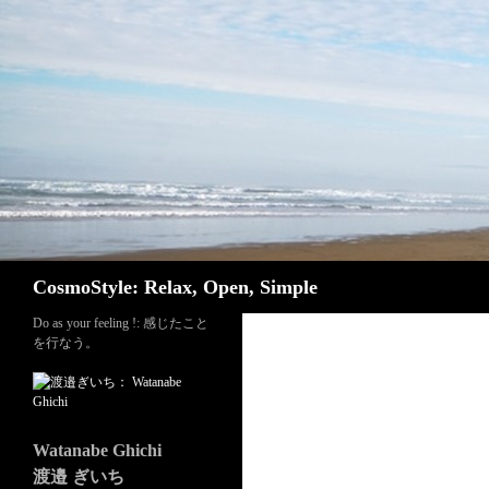
検索
CosmoStyle: Relax, Open, Simple
Do as your feeling !: 感じたこと
を行なう。
Watanabe Ghichi
渡邉 ぎいち