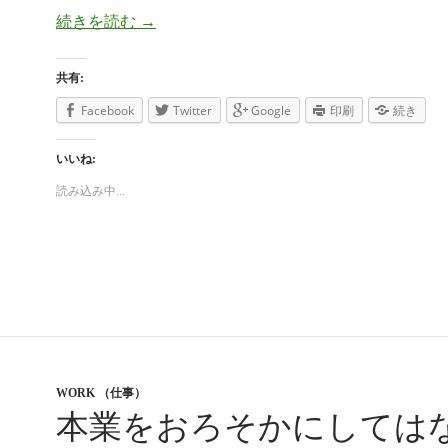
続きを読む
心にもないことを言われて面会を申し出ま
→
共有:
Facebook
Twitter
Google
印刷
続き
いいね:
読み込み中...
WORK （仕事）
本業をおろそかにしては