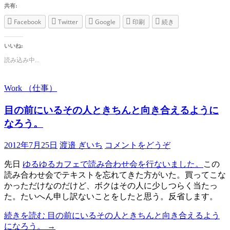
共有:
Facebook
Twitter
Google
印刷
続き
いいね:
読み込み中...
Work （仕事）
目の前にいるその人ときちんと向き合えるように
なろう。
2012年7月25日
渡邉 ぎいち
コメントをどうぞ
先日
ゆるゆるカフェで読み合わせ会を行ないました。
この
読み合わせ会でテキストを忘れてきた方がいた。買ってこな
かっただけなのだけど、ボクはその人に少しつらく当たっ
た。たいへん申し訳ないことをしたと思う。反省します。
続きを読む
目の前にいるその人ときちんと向き合えるよう
になろう。
→