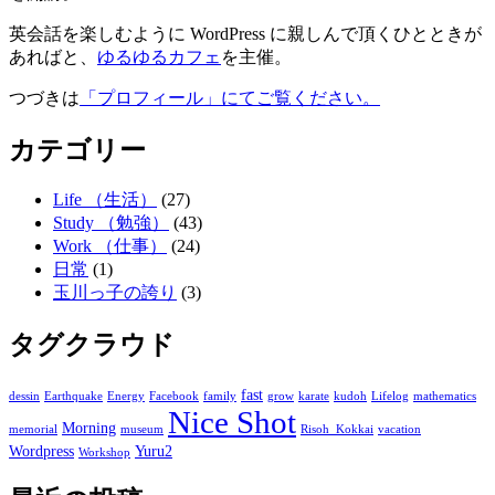
英会話を楽しむように WordPress に親しんで頂くひとときが
あればと、
ゆるゆるカフェ
を主催。
つづきは
「プロフィール」にてご覧ください。
カテゴリー
Life （生活）
(27)
Study （勉強）
(43)
Work （仕事）
(24)
日常
(1)
玉川っ子の誇り
(3)
タグクラウド
fast
dessin
Earthquake
Energy
Facebook
family
grow
karate
kudoh
Lifelog
mathematics
Nice Shot
Morning
memorial
museum
Risoh_Kokkai
vacation
Wordpress
Yuru2
Workshop