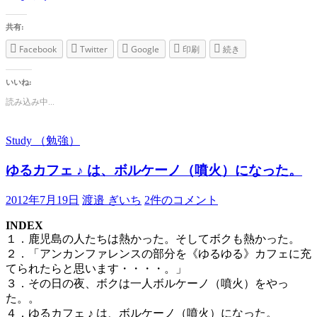
共有:
Facebook
Twitter
Google
印刷
続き
いいね:
読み込み中...
Study （勉強）
ゆるカフェ ♪ は、ボルケーノ（噴火）になった。
2012年7月19日
渡邉 ぎいち
2件のコメント
INDEX
１．鹿児島の人たちは熱かった。そしてボクも熱かった。
２．「アンカンファレンスの部分を《ゆるゆる》カフェに充
てられたらと思います・・・・。」
３．その日の夜、ボクは一人ボルケーノ（噴火）をやっ
た。。
４．ゆるカフェ ♪ は、ボルケーノ（噴火）になった。