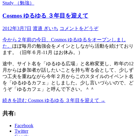
Study （勉強）
Cosmos ゆるゆる ３年目を迎えて
2012年3月7日
渡邉 ぎいち
コメントをどうぞ
今から２年前の今日、Cosmos ゆるゆるをオープンしまし
た。
ほぼ毎月の勉強会をメインとしながら活動を続けており
ます。（旧年６月-11月 はお休み。）
途中、サイト名を「ゆるゆる広場」と名称変更し、昨年の12
月からは参加者が話したいことを持ち寄る会として、少しず
つ工夫を重ねながら今年２月からこのスタイルのイベント名
を「ゆるゆるカフェ」としました。少し言いづらいので、ど
うぞ「ゆるカフェ」と呼んで下さい。＾＾
続きを読む
Cosmos ゆるゆる ３年目を迎えて
→
共有:
Facebook
Twitter