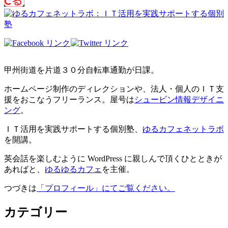
甲州街道を片道３０分自転車通勤が日課。
ホームページ制作のディレクションや、法人・個人のＩＴ支
援をおこなうフリーランス。屋号は
シュービン情報デザイニ
ング
。
ＩＴ活用を実践サポートする個別塾、
ゆるカフェネットラボ
を開講。
英会話を楽しむように WordPress に親しんで頂くひとときが
あればと、
ゆるゆるカフェ
を主催。
つづきは
「プロフィール」にてご覧ください。
カテゴリー