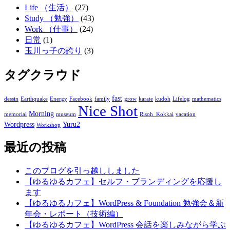
Life （生活）
(27)
Study （勉強）
(43)
Work （仕事）
(24)
日常
(1)
玉川っ子の誇り
(3)
タグクラウド
fast
dessin
Earthquake
Energy
Facebook
family
grow
karate
kudoh
Lifelog
mathematics
Nice Shot
Morning
memorial
museum
Risoh_Kokkai
vacation
Wordpress
Yuru2
Workshop
最近の投稿
このブログを引っ越ししました
【ゆるゆるカフェ】セルフ・ブランディングを応援し
ます
【ゆるゆるカフェ】WordPress & Foundation 勉強会＆新
年会・レポート（技術編）
【ゆるゆるカフェ】WordPress 会話を楽しみながら学ぶ