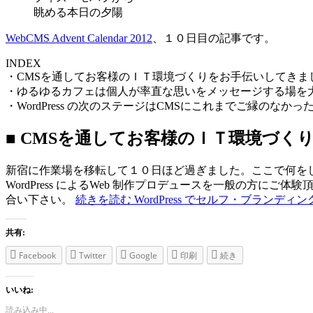
眺める本日の夕陽
WebCMS Advent Calendar 2012
、１０日目の記事です。
INDEX
・CMSを通してお客様のＩＴ環境づくりをお手伝いしてきま
・ゆるゆるカフェは個人が率直な思いをメッセージする場を
・WordPress の次のステージはCMSにこれまでご縁のな
■ CMSを通してお客様のＩＴ環境づく
新宿に作業場を移転して１０日ほど過ぎました。ここで何を
WordPress によるWeb 制作プロデュースを一般の
合い下さい。
続きを読む
WordPress でセルフ・ブランデ
共有:
Facebook
Twitter
Google
印刷
続き
いいね:
読み込み中...