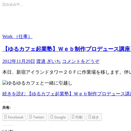
読み込み中...
Work （仕事）
【ゆるカフェ起業塾】Ｗｅｂ制作プロデュース講座
2012年11月29日
渡邉 ぎいち
コメントをどうぞ
本日、新宿アイランドタワー２０Ｆに作業場を移します。伴
続きを読む
【ゆるカフェ起業塾】Ｗｅｂ制作プロデュース講
共有:
Facebook
Twitter
Google
印刷
続き