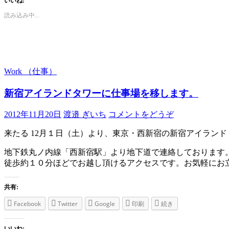
いいね:
読み込み中...
Work （仕事）
新宿アイランドタワーに仕事場を移します。
2012年11月20日
渡邉 ぎいち
コメントをどうぞ
来たる 12月１日（土）より、東京・西新宿の新宿アイラン
地下鉄丸ノ内線「西新宿駅」より地下道で連絡しております
徒歩約１０分ほどでお越し頂けるアクセスです。お気軽にお
共有:
Facebook
Twitter
Google
印刷
続き
いいね: