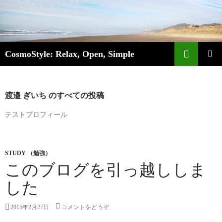
検索
CosmoStyle: Relax, Open, Simple
コンテンツへ移動
メ
イ
渡邉 ぎいち のすべての投稿
ン
テストプロフィール
メ
ニ
STUDY （勉強）
ュ
このブログを引っ越ししま
ー
した
2015年2月27日
コメントをどうぞ