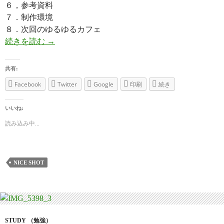
６，参考資料
７．制作環境
８．次回のゆるゆるカフェ
続きを読む
【ゆるゆるカフェ】WordPress & Foundati
→
共有:
Facebook
Twitter
Google
印刷
続き
いいね:
読み込み中...
NICE SHOT
STUDY （勉強）