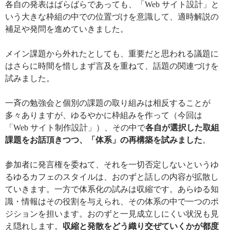
各自の発表はばらばらであっても、「Web サイト設計」と
いう大きな枠組の中での位置づけを意識して、適時解説の
補足や発問を進めていきました。
メイン課題から外れたとしても、重要だと思われる議題に
はさらに時間を惜しまず言及を重ねて、話題の関連づけを
試みました。
一斉の勉強会と個別の課題の取り組みは相反することが
多々ありますが、ゆるやかに枠組みを作って（今回は
「Web サイト制作設計」）、その中で
各自が選択した取組
課題をお話頂きつつ、「体系」の再構築を試みました
。
参加者に発言権を委ねて、それを一切否定しないというゆ
るゆるカフェのスタイルは、おのずと話しの内容が拡散し
ていきます。一方で体系化の試みは収縮です。あらゆる知
識・情報はその役割を与えられ、その体系の中で一つのポ
ジションを担います。おのずと一見成立しにくい状況も見
え隠れします。
収縮と発散をどう織り交ぜていくかが都度