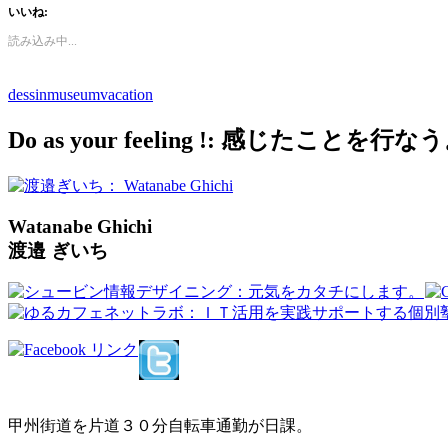
いいね:
読み込み中...
dessin
museum
vacation
Do as your feeling !: 感じたことを行な
Watanabe Ghichi
渡邉 ぎいち
甲州街道を片道３０分自転車通勤が日課。