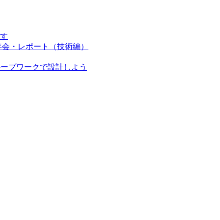
す
強会＆新年会・レポート（技術編）
ループワークで設計しよう