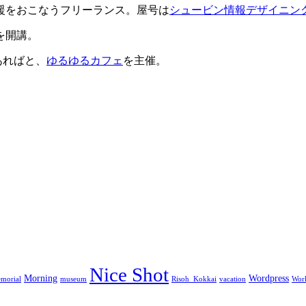
援をおこなうフリーランス。屋号は
シュービン情報デザイニン
を開講。
があればと、
ゆるゆるカフェ
を主催。
Nice Shot
Morning
Wordpress
morial
museum
Risoh_Kokkai
vacation
Wor