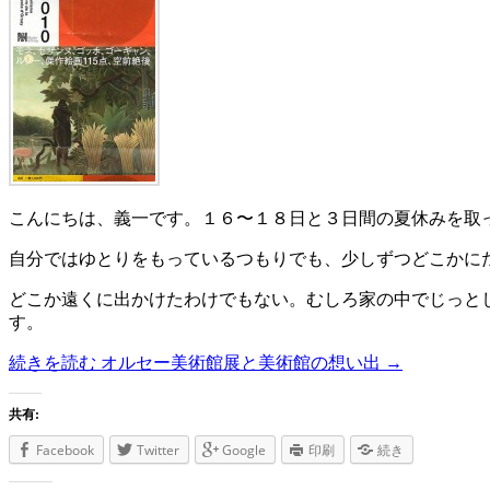
こんにちは、義一です。１６〜１８日と３日間の夏休みを取
自分ではゆとりをもっているつもりでも、少しずつどこかに
どこか遠くに出かけたわけでもない。むしろ家の中でじっと
す。
続きを読む
オルセー美術館展と美術館の想い出
→
共有:
Facebook
Twitter
Google
印刷
続き