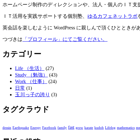
ホームページ制作のディレクションや、法人・個人のＩＴ支
ＩＴ活用を実践サポートする個別塾、
ゆるカフェネットラボ
英会話を楽しむように WordPress に親しんで頂くひととき
つづきは
「プロフィール」にてご覧ください。
カテゴリー
Life （生活）
(27)
Study （勉強）
(43)
Work （仕事）
(24)
日常
(1)
玉川っ子の誇り
(3)
タグクラウド
fast
dessin
Earthquake
Energy
Facebook
family
grow
karate
kudoh
Lifelog
mathematics
me