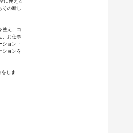
安全に使える
もその新し
を整え、コ
ん、お仕事
ーション・
ーションを
信をしま