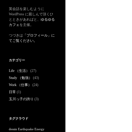
英会話を楽しむように
WordPress に親しんで頂くひ
とときがあればと、
ゆるゆる
カフェ
を主催。
つづきは
「プロフィール」に
てご覧ください。
カテゴリー
Life （生活）
(27)
Study （勉強）
(43)
Work （仕事）
(24)
日常
(1)
玉川っ子の誇り
(3)
タグクラウド
dessin
Earthquake
Energy