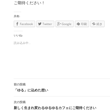
ご期待ください！
共有:
Facebook
Twitter
Google
印刷
続き
いいね:
読み込み中...
前の投稿
投稿ナビゲーション
「ゆる」に込めた想い
次の投稿
新しく生まれ変わるゆるゆるカフェにご期待ください