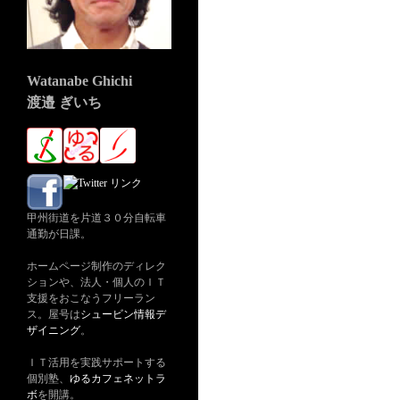
Watanabe Ghichi
渡邉 ぎいち
甲州街道を片道３０分自転車
通勤が日課。
ホームページ制作のディレク
ションや、法人・個人のＩＴ
支援をおこなうフリーラン
ス。屋号は
シュービン情報デ
ザイニング
。
ＩＴ活用を実践サポートする
個別塾、
ゆるカフェネットラ
ボ
を開講。