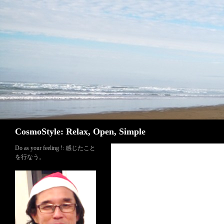
検索
CosmoStyle: Relax, Open, Simple
Do as your feeling !: 感じたこと
を行なう。