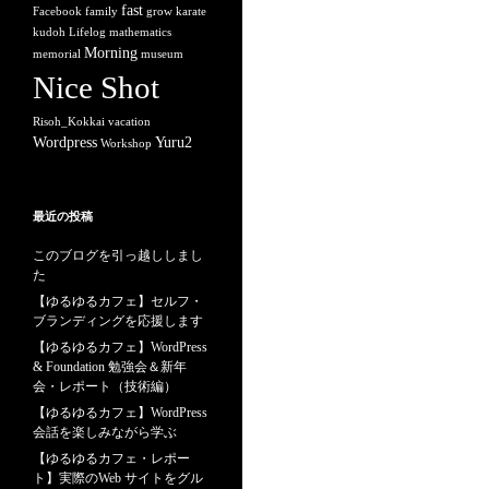
fast
Facebook
family
grow
karate
kudoh
Lifelog
mathematics
Morning
memorial
museum
Nice Shot
Risoh_Kokkai
vacation
Wordpress
Yuru2
Workshop
最近の投稿
このブログを引っ越ししまし
た
【ゆるゆるカフェ】セルフ・
ブランディングを応援します
【ゆるゆるカフェ】WordPress
& Foundation 勉強会＆新年
会・レポート（技術編）
【ゆるゆるカフェ】WordPress
会話を楽しみながら学ぶ
【ゆるゆるカフェ・レポー
ト】実際のWeb サイトをグル