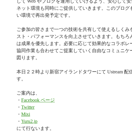
して Web やブログを運用していけるよう、安心して
ネット環境も同時にご提供していきます。このブログ
い環境で再出発予定です。
ご参加の皆さまで一つの技術を共有して使えるしくみ
スト・パフォーマンスを向上させていきます。もちろ
は成果を優先します。必要に応じて効果的なコラボレ
協同作業も合わせてご提案していく自由なコミュニケ
図ります。
本日２２時より新宿アイランドタワーにて Ustream 配
す。
ご案内は、
・
Facebook ページ
・
Twitter
・
Mixi
・
Yuru2.jp
にて行ないます。