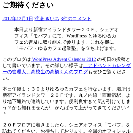
ご期待ください
2012年12月1日
渡邉 ぎいち
3件のコメント
本日より新宿アイランドタワー２０Ｆ、シェアオ
フィス「モバフ」にて、WordPress とゆるゆるカ
フェの普及に取り組んで参ります。これを機に
「モバフ・ゆるカフェ起業塾」を立ち上げます。
このブログは
WordPress Advent Calendar 2012
の初日の投稿と
して書いています。その詳しい様子は
、アドベントカレンダ
ーの管理人、高校生の高橋くんのブログ
もぜひご覧くださ
い。
本日午後１：３０よりゆるゆるカフェを行ないます。場所は
新宿アイランドタワー２０Ｆです。丸ノ内線「西新宿駅」よ
り地下通路で連絡しています。便利良すぎて気が引けてしま
う？かも知れませんが、がんばって上がってきてください＾
＾
２０Ｆフロアに着きましたら、シェアオフィス「モバフ」を
訪ねてください。お待ちしております。今回のオフィシャル