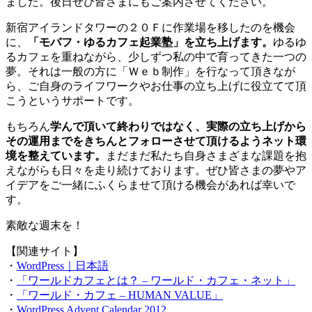
ました。後日ぜひ皆さまにもご案内させてください。
新宿アイランドタワーの２０Ｆに作業場を移したのを機会
に、
「モバフ・ゆるカフェ起業塾」を立ち上げます。
ゆるゆ
るカフェを重ねながら、少しずつ私の中で育ってきた一つの
夢。それは一般の方に「Ｗｅｂ制作」を行なって頂きなが
ら、ご自身のライフワークやお仕事の立ち上げに役立てて頂
こうというサポートです。
もちろん
学んで頂いて終わりではなく、実際の立ち上げから
その運用までをきちんとフォローさせて頂けるようネット環
境を整えています。
まだまだ私たち自身さまざまな課題を抱
えながらも日々を走り続けております。ぜひ皆さまの夢やア
イデアをご一緒にふくらませて頂ける機会があれば幸いで
す。
素敵な週末を！
【関連サイト】
・
WordPress｜日本語
・
「ワールドカフェとは？ – ワールド・カフェ・ネット」
・
「ワールド・カフェ – HUMAN VALUE」
・
WordPress Advent Calendar 2012