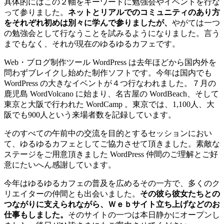
具体的にはこの２軸をキーワードに勉強会やイベントを行な
って参りました。
ネットとリアルでのコミュニティのあり方
をそれぞれ初めは別々に学んで参りましたが、
やがては一つ
の勉強会として行なうことを試みるようになりました。言う
までもなく、それが現在のゆるゆるカフェです。
Web・ブログ制作ツール WordPress は去年ほどから国内外を
問わずブレイクし始めた制作ソフトです。今年は国内でも
WordPress の大きなイベントが４つ行なわれました。７月の
鹿児島 WordVolcano に始まり、名古屋の WordBeach、そして
東京と大阪で行われた WordCamp 。東京では、1,100人、大
阪でも900人という来場者数を記録しています。
そのすべての午前中の交流を目的とするセッションにおい
て、ゆるゆるカフェとしてご協力させて頂きました。素敵な
ステージをご用意頂きました WordPress 仲間のご理解とご好
意にたいへん感謝しています。
今年はゆるゆるカフェの普及を広めるその一方で、多くのク
リエイターの仲間とも出会いました。
その彼ら彼女たちとの
つながりに支えられながら、Ｗｅｂサイト立ち上げなどのお
仕事もしました。
そのサイトの一つは本日静かにオープンし