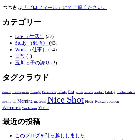
つづきは
「プロフィール」にてご覧ください。
カテゴリー
Life （生活）
(27)
Study （勉強）
(43)
Work （仕事）
(24)
日常
(1)
玉川っ子の誇り
(3)
タグクラウド
fast
dessin
Earthquake
Energy
Facebook
family
grow
karate
kudoh
Lifelog
mathematics
Nice Shot
Morning
memorial
museum
Risoh_Kokkai
vacation
Wordpress
Yuru2
Workshop
最近の投稿
このブログを引っ越ししました