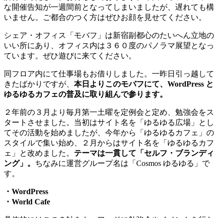
な開催告知が一週間前となってしまいましたが、遅れても構
いません。ご都合のつく方はぜひお顔を見せてください。
シェア・オフィス「モバフ」は新宿副都心のたいへん立地の
いい所にあり、オフィス内は３６０度のパノラマ展望となっ
ています。ぜひ遊びに来てください。
同フロア内にて仕事場もお借りしました。一昨日引っ越して
きたばかりですが、
本日よりこのモバフにて、WordPress と
ゆるゆるカフェの普及に取り組んで参ります。
２年前の３月より毎月第一土曜を定例会と定め、勉強会をス
タートさせました。当初はサイト名を「ゆるゆる広場」とし
てその活動を始めましたが、今年から「ゆるゆるカフェ」の
スタイルで集い始め、２月からはサイト名を「ゆるゆるカフ
ェ」と改めました。
テーマは一貫して「セルフ・ブランディ
ング」。
ちなみに運営グループ名は「Cosmos ゆるゆる」で
す。
・WordPress
・World Cafe