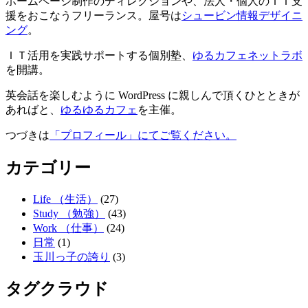
ホームページ制作のディレクションや、法人・個人のＩＴ支
援をおこなうフリーランス。屋号は
シュービン情報デザイニ
ング
。
ＩＴ活用を実践サポートする個別塾、
ゆるカフェネットラボ
を開講。
英会話を楽しむように WordPress に親しんで頂くひとときが
あればと、
ゆるゆるカフェ
を主催。
つづきは
「プロフィール」にてご覧ください。
カテゴリー
Life （生活）
(27)
Study （勉強）
(43)
Work （仕事）
(24)
日常
(1)
玉川っ子の誇り
(3)
タグクラウド