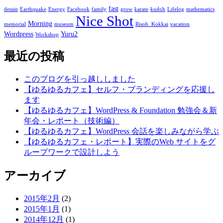
fast
dessin
Earthquake
Energy
Facebook
family
grow
karate
kudoh
Lifelog
mathematics
Nice Shot
Morning
memorial
museum
Risoh_Kokkai
vacation
Wordpress
Yuru2
Workshop
最近の投稿
このブログを引っ越ししました
【ゆるゆるカフェ】セルフ・ブランディングを応援し
ます
【ゆるゆるカフェ】WordPress & Foundation 勉強会＆新
年会・レポート（技術編）
【ゆるゆるカフェ】WordPress 会話を楽しみながら学ぶ
【ゆるゆるカフェ・レポート】実際のWeb サイトをグ
ループワークで設計しよう
アーカイブ
2015年2月
(2)
2015年1月
(1)
2014年12月
(1)