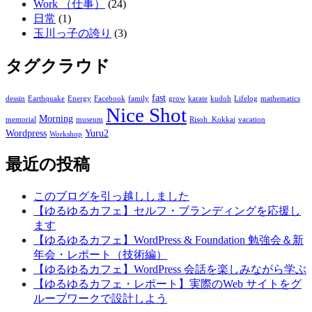
Work （仕事）
(24)
日常
(1)
玉川っ子の誇り
(3)
タグクラウド
fast
dessin
Earthquake
Energy
Facebook
family
grow
karate
kudoh
Lifelog
mathematics
Nice Shot
Morning
memorial
museum
Risoh_Kokkai
vacation
Wordpress
Yuru2
Workshop
最近の投稿
このブログを引っ越ししました
【ゆるゆるカフェ】セルフ・ブランディングを応援し
ます
【ゆるゆるカフェ】WordPress & Foundation 勉強会＆新
年会・レポート（技術編）
【ゆるゆるカフェ】WordPress 会話を楽しみながら学ぶ
【ゆるゆるカフェ・レポート】実際のWeb サイトをグ
ループワークで設計しよう