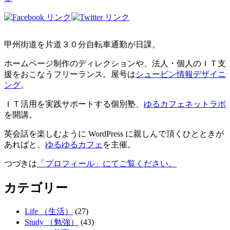
甲州街道を片道３０分自転車通勤が日課。
ホームページ制作のディレクションや、法人・個人のＩＴ支
援をおこなうフリーランス。屋号は
シュービン情報デザイニ
ング
。
ＩＴ活用を実践サポートする個別塾、
ゆるカフェネットラボ
を開講。
英会話を楽しむように WordPress に親しんで頂くひとときが
あればと、
ゆるゆるカフェ
を主催。
つづきは
「プロフィール」にてご覧ください。
カテゴリー
Life （生活）
(27)
Study （勉強）
(43)