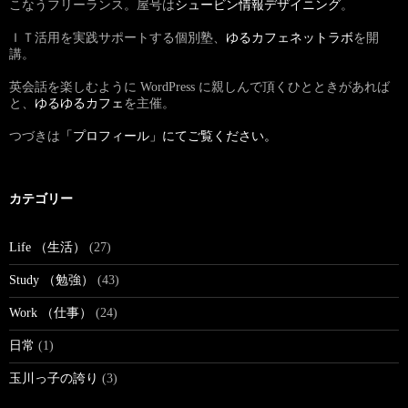
こなうフリーランス。屋号は
シュービン情報デザイニング
。
ＩＴ活用を実践サポートする個別塾、
ゆるカフェネットラボ
を開
講。
英会話を楽しむように WordPress に親しんで頂くひとときがあれば
と、
ゆるゆるカフェ
を主催。
つづきは
「プロフィール」にてご覧ください。
カテゴリー
Life （生活）
(27)
Study （勉強）
(43)
Work （仕事）
(24)
日常
(1)
玉川っ子の誇り
(3)