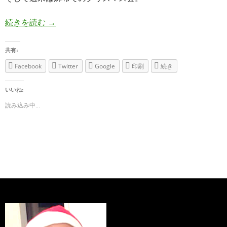
続きを読む
WordBench 埼玉、八王子、そしてクリスマス会
→
共有:
Facebook
Twitter
Google
印刷
続き
いいね:
読み込み中...