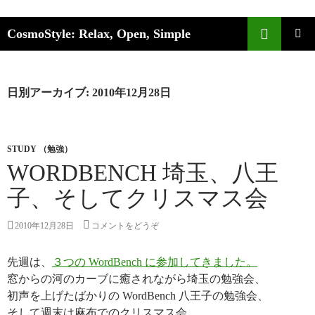
検索
CosmoStyle: Relax, Open, Simple
コンテンツへ移動
メ
イ
日別アーカイブ: 2010年12月28日
ン
メ
STUDY （勉強）
ニ
WORDBENCH 埼玉、八王
ュ
子、そしてクリスマス会
ー
2010年12月28日
コメントをどうぞ
先週は、
３つの WordBench に参加してきました。
窓からの河のカーブに癒されながら埼玉の勉強会、
初声を上げたばかりの WordBench 八王子の勉強会、
そして週末は麻布でのクリスマス会。