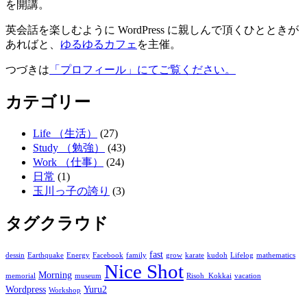
を開講。
英会話を楽しむように WordPress に親しんで頂くひとときが
あればと、
ゆるゆるカフェ
を主催。
つづきは
「プロフィール」にてご覧ください。
カテゴリー
Life （生活）
(27)
Study （勉強）
(43)
Work （仕事）
(24)
日常
(1)
玉川っ子の誇り
(3)
タグクラウド
fast
dessin
Earthquake
Energy
Facebook
family
grow
karate
kudoh
Lifelog
mathematics
Nice Shot
Morning
memorial
museum
Risoh_Kokkai
vacation
Wordpress
Yuru2
Workshop