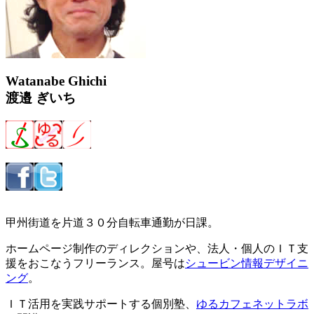
Watanabe Ghichi
渡邉 ぎいち
甲州街道を片道３０分自転車通勤が日課。
ホームページ制作のディレクションや、法人・個人のＩＴ支
援をおこなうフリーランス。屋号は
シュービン情報デザイニ
ング
。
ＩＴ活用を実践サポートする個別塾、
ゆるカフェネットラボ