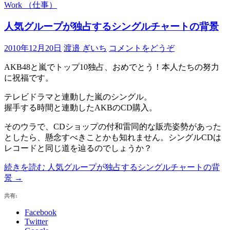
Work （仕事）
人気グループが独占するシングルチャートの背景
2010年12月20日
渡邉 ぎいち
コメントをどうぞ
AKB48と嵐でトップ10独占、おめでとう！本人たちの努力
に祝福です。
テレビドラマと連動した嵐のシングル。
握手する時間と連動したAKBのCD購入。
そのウラで、CDショップの付和雷同的な販売姿勢があった
としたら、懸念すべきことかも知れません。シングルCDは
レコードと同じ道を辿るのでしょうか？
続きを読む
人気グループが独占するシングルチャートの背
景
→
共有:
Facebook
Twitter