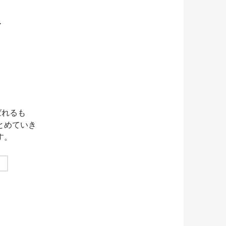
１
ばれるも
とめていき
す。