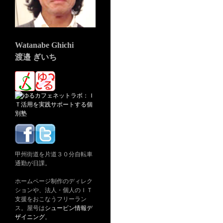
Watanabe Ghichi
渡邉 ぎいち
甲州街道を片道３０分自転車
通勤が日課。
ホームページ制作のディレク
ションや、法人・個人のＩＴ
支援をおこなうフリーラン
ス。屋号は
シュービン情報デ
ザイニング
。