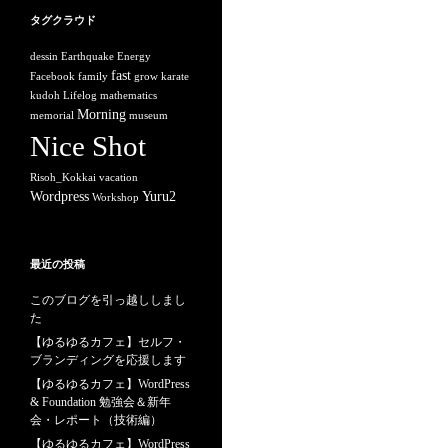
タグクラウド
dessin
Earthquake
Energy
fast
Facebook
family
grow
karate
kudoh
Lifelog
mathematics
Morning
memorial
museum
Nice Shot
Risoh_Kokkai
vacation
Wordpress
Yuru2
Workshop
最近の投稿
このブログを引っ越ししまし
た
【ゆるゆるカフェ】セルフ・
ブランディングを応援します
【ゆるゆるカフェ】WordPress
& Foundation 勉強会＆新年
会・レポート（技術編）
【ゆるゆるカフェ】WordPress