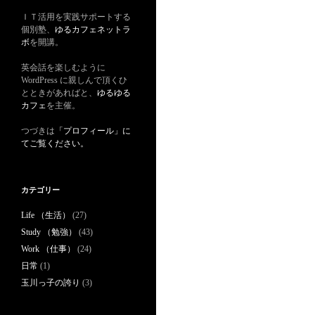
ＩＴ活用を実践サポートする
個別塾、
ゆるカフェネットラ
ボ
を開講。
英会話を楽しむように
WordPress に親しんで頂くひ
とときがあればと、
ゆるゆる
カフェ
を主催。
つづきは
「プロフィール」に
てご覧ください。
カテゴリー
Life （生活）
(27)
Study （勉強）
(43)
Work （仕事）
(24)
日常
(1)
玉川っ子の誇り
(3)