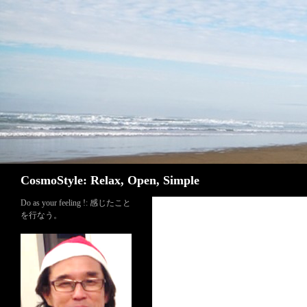
検索
CosmoStyle: Relax, Open, Simple
Do as your feeling !: 感じたこと
を行なう。