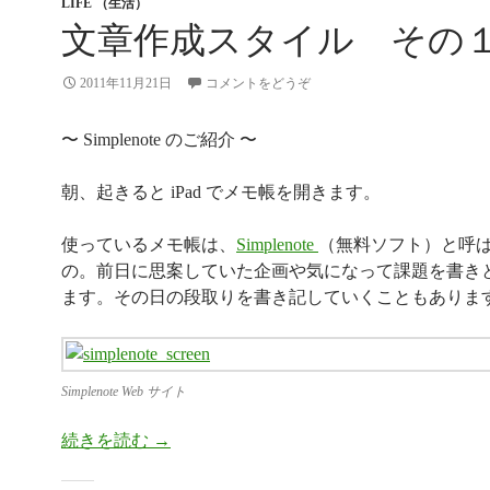
LIFE （生活）
文章作成スタイル その
2011年11月21日
コメントをどうぞ
〜 Simplenote のご紹介 〜
朝、起きると iPad でメモ帳を開きます。
使っているメモ帳は、
Simplenote
（無料ソフト）と呼
の。前日に思案していた企画や気になって課題を書き
ます。その日の段取りを書き記していくこともありま
Simplenote Web サイト
続きを読む
文章作成スタイル その１
→